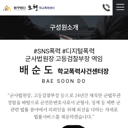
구성원소개
#SNS폭력 #디지털폭력
군사법원장·고등검찰부장 역임
배순도
학교폭력사건센터장
BAE SOON DO
“군사법원장, 고등검찰부장 등으로 24년간 재직한 군법무관
경험을 바탕으로 군전문변호사로서 군형사, 징계 등 제반 군
관련 법률 분야에서 의뢰인을 위해 최선을 다하는 자세로
법률서비스를 제공하겠습니다.”