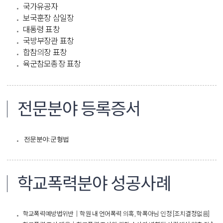
국가유공자
보국훈장 삼일장
대통령 표창
국방부장관 표창
합참의장 표창
육군참모총장 표창​
전문분야 등록증서
전문분야
:
군형법
학교폭력분야 성공사례
학교폭력예방법위반│학원 내 언어폭력 의혹, 학폭아님 인정 [조치결정없음]