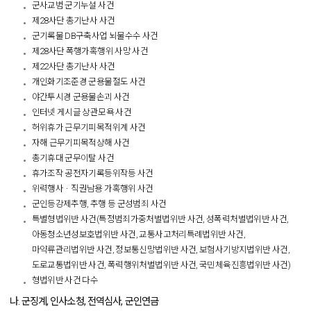
군사교범 군기누설 사건
제28사단 총기난사 사건
군기록물 DB구축사업 뇌물수수 사건
제28사단 폭행가혹행위 사망 사건
제22사단 총기난사 사건
개인화기조준경 군용물절도 사건
야간투시경 군용물손괴 사건
인터넷 게시글 상관모욕 사건
허위휴가 근무기피목적위계 사건
자해 근무기피목적상해 사건
총기휴대 군무이탈 사건
휴가조작 공전자기록등위작등 사건
위력행사ㆍ직권남용 가혹행위 사건
군인등강제추행, 추행 등 군성범죄 사건
특별형법위반 사건(특정범죄가중처벌법위반 사건, 성폭력처벌법위반 사건,
아동청소년성보호법위반 사건, 교통사고처리특례법위반 사건,
마약류관리법위반 사건, 정보통신망법위반 사건, 보험사기방지법위반 사건,
도로교통법위반 사건, 폭력행위처벌법위반 사건, 국민체육진흥법위반 사건)
형법위반 사건 다수
나. 군징계, 인사소청, 전역심사, 군인연금