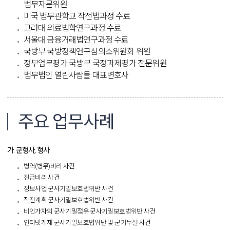
법무자문위원
미국 법무관학교 작전법과정 수료
고려대 의료법학연구과정 수료
서울대 금융거래법연구과정 수료
국방부 국방정책연구심의소위원회 위원
정부업무평가 국방부 국정과제평가 전문위원
법무법인 열린사람들 대표변호사​​
주요 업무사례
가. 군형사, 형사
병역(병무)비리 사건
진급비리 사건
정보사업 군사기밀보호법위반 사건
작전계획 군사기밀보호법위반 사건
비인가자의 군사기밀점유 군사기밀보호법위반 사건
인터넷게재 군사기밀보호법위반 및 군기누설 사건