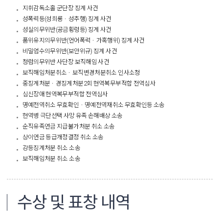
지휘감독소홀 군단장 징계 사건
성폭력등(성희롱ㆍ성추행) 징계 사건
성실의무위반(공금횡령등) 징계 사건
품위유지의무위반(언어폭력ㆍ가혹행위) 징계 사건
비밀엄수의무위반(보안위규) 징계 사건
청렴의무위반 사단장 보직해임 사건
보직해임처분취소ㆍ보직변경처분취소 인사소청
중징계처분ㆍ경징계처분2회 현역복무부적합 전역심사
심신장애 현역복무부적합 전역심사
명예전역취소 무효확인ㆍ명예전역재취소 무효확인등 소송
현역병 극단선택 사망 유족 손해배상 소송
순직유족연금 지급불가처분 취소 소송
상이연금 등급개정결정 취소 소송
강등징계처분 취소 소송
보직해임처분 취소 소송
수상 및 표창 내역