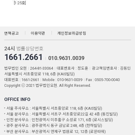
[1·2·5호]​
면책공고
이용약관
개인정보취급방침
24시
법률상담번호
1661.2661
010.9631.0039
법무법인 오현
264-81-33064
대표변호사 : 정도훈
광고책임변호사 : 김동민
서울특별시 서초중앙로 118, 6층 (KAIS빌딩)
대표번호 : 1661-2661
Mobile : 010-9631-0039
Fax : 0505-700-0040
Copyright ⓒ 2021 법무법인오현. All Right Reserved.
OFFICE INFO
서울 주사무소 : 서울특별시 서초중앙로 118, 6층 (KAIS빌딩)
서울 분사무소 : 서울특별시 서초구 서초중앙로22길 42 4층 (동진빌딩)
인천 분사무소 : 인천광역시 미추홀구 소성로 171, 6층 (로시스빌딩)
광주 분사무소 : 광주광역시 동구 금남로 248, 4층 (천하빌딩)
부산 분사무소 : 부산광역시 연제구 법원로 12, 12층 (로윈타워)