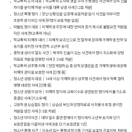
학교폭력 조사 대응│학교폭력 조사와 경찰 수사가 병행된 사건에서 양측 진술
차이를 분석해 처분 수위를 대폭 낮춘 사례 [1,2호 처분]
청소년 폭행 혐의│장난 상황임을 입증해 보호처분 없이 사건을 마무리한
초등학생 의뢰인 사례 [무혐의·보호처분 없음]
따돌림 혐의 대응│피해학생 주장에 대한 반박과 증거 제시로 불필요한 처분을
막은 사례 [학교폭력 아님]
학교폭력 피해자 대리│피해자 보조인으로 전 절차에 참여해 가해학생 전학 및
송치를 성취한 사례 [전학·소년부 송치]
중학생 성비위·절도 사건│목격자 진술이 있는 사건에서 혐의 최소화와 양형
자료로 처분을 완화한 사례 [1·2·4호 처분]
학교폭력 성추행 피해│현장체험학습 중 성적 모멸감을 준 가해학생에 대응해
피해자 권익을 보호한 사례 [진행 중]
청소년 성범죄 대응│14세 이상 가해학생의 성추행 사건에서 형사·학폭 절차
병행 대응한 사례 [진행 중]
청소년 성범죄 방어│피해자 합의와 교육이수로 공연음란 혐의에서 불기소로
종결된 사례 [기소유예]
고등학생 상습절도 혐의│상습성 부인과 양형자료로 사회봉사 포함 경미한
처분을 받은 사례 [1·3호 처분]
청소년 마약사건│대마 밀수·흡연·판매사기 혐의에서 소년부 송치와 단기
보호관찰을 이끌어낸 사례 [4호 단기 보호관찰 1년]
청소년 폭행 사건│지속성 없는 폭행과 합의를 근거로 보호자 감호위탁 처분을