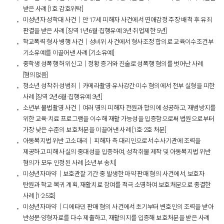
받은 사례 [1호 감호위탁]
미성년자 성학대 사건│만 17세 피해자 사건에서 연애감정 주장 배척 후 유죄
판결을 받은 사례 [징역 1년6월·집행유예 3년·취업제한 5년]
학교폭력·형사 병행 사건│성비위 사건에서 형사조정 합의로 교육이수조건부
기소유예를 이끌어낸 사례 [기소유예]
중학생 성폭행 허위신고│정황 증거와 진술로 성폭행 혐의를 벗어난 사례
[혐의없음]
청소년 성착취·성범죄│카메라촬영·유사강간·미수 혐의에서 전부 실형을 피한
사례 [징역 2년6월·집행유예 3년]
소년부 불법촬영 사건│여러 명의 피해자 전원과 합의에 성공하고, 재범방지를
위한 교육·치료 프로그램을 이수해 재활 가능성을 입증함으로써 법원으로부터
가장 낮은 수준의 보호처분을 이끌어낸 사례 [1호·2호 처분]
아동복지법 위반 고소대리│피해자 측 대리인으로서 수사기관에 조력을
제공하고 피해 사실의 중대성을 입증하여, 성착취물 제작 및 아동복지법 위반
혐의가 모두 인정된 사례 [소년부 송치]
미성년자마약│보호관찰 기간 중 발생한 마약 판매 혐의 사건에서, 보호자
탄원과 학교 복귀 계획, 재활치료 참여를 적극 소명하여 보호처분으로 종결한
사례 [1·2·5호]
미성년자마약│디에타민 판매 혐의 사건에서 초기부터 변호인의 조력을 받아
반성문·양형자료를 다수 제출하고, 재활의지를 입증해 보호처분을 받은 사례