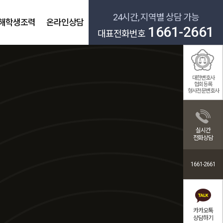
24시간, 지역별 상담 가능
해학생조력
온라인상담
1661-2661
대표전화번호
대한변호사
협회등록
형사전문변호사
실시간
전화상담
1661-2661
카카오톡
상담하기