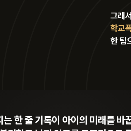
그래서
학교폭
한 팀
끄는
록 삭제·학폭위 대응·학폭 재심·
사건은
30
니라
법무법인 오현 학교폭력 드림팀
자녀
는 한 줄 기록이
아이의 미래를 바
자녀의 사건을 끝까지 지켜냅니다
 일
입니다.