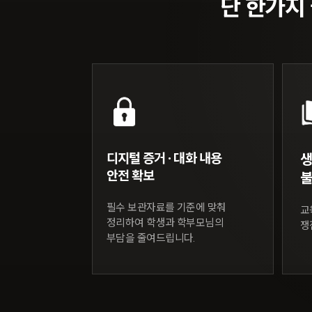
단 한가지
이태수 변호사
억울함은 바로잡고, 피해는 회복될
가정법원장 역임
한 사람의 미래를 지킨다는 책임
광주가정법원장
서울가정법원 수석부장
디지털 증거 · 대화 내용
서울가정법원 부장판사(전문법관)
안전 확보
불
서울중앙지방법원 부장판사
필수 보관자료를 기준에 맞춰
교
수원지방법원(안산) 및 대전지방법원 부장판사
정리하여 학생과 학부모님의
쟁
서울고등법원 판사
부담을 줄여드립니다.