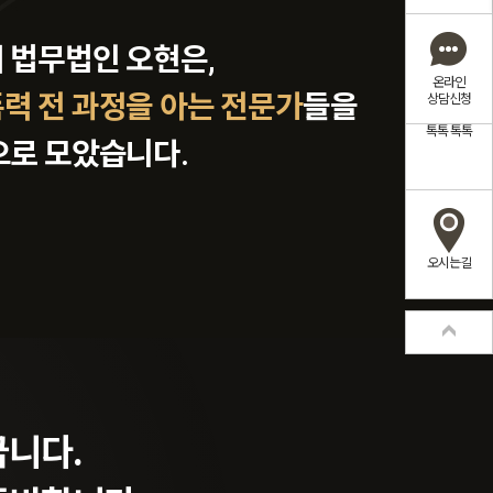
 법무법인 오현은,
온라인
력 전 과정을 아는 전문가
들을
상담신청
톡톡
톡톡
으로 모았습니다.
오시는길
소년재판까지
년 간 법원에서 쌓아온 경험으로,
이
의 미래에 불이익이 남지 않도록
꿉니다.
.
책임지고 지켜드리겠습니다.