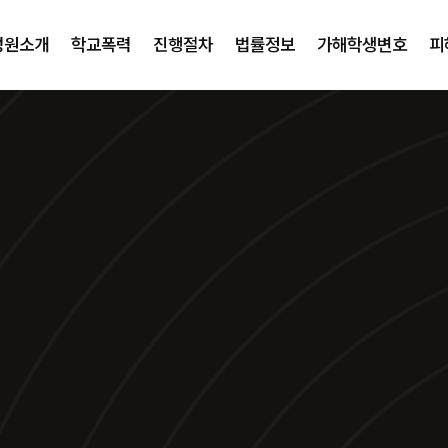
성원소개
학교폭력
진행절차
법률정보
가해학생변호
피