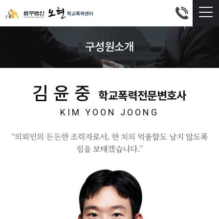
구성원소개
김윤중
학교폭력전문변호사
KIM YOON JOONG
“의뢰인의 든든한 조력자로서, 한 치의 억울함도 남지 않도록
힘을 보태겠습니다.”