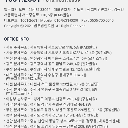
법무법인 오현
264-81-33064
대표변호사 : 정도훈
광고책임변호사 : 김동민
서울특별시 서초중앙로 118, 6층 (KAIS빌딩)
대표번호 : 1661-2661
Mobile : 010-9631-0039
Fax : 0505-700-0040
Copyright ⓒ 2021 법무법인오현. All Right Reserved.
OFFICE INFO
서울 주사무소 : 서울특별시 서초중앙로 118, 6층 (KAIS빌딩)
서울 분사무소 : 서울특별시 서초구 서초중앙로22길 42 4층 (동진빌딩)
인천 분사무소 : 인천광역시 미추홀구 소성로 171, 6층 (로시스빌딩)
광주 분사무소 : 광주광역시 동구 금남로 248, 4층 (천하빌딩)
부산 분사무소 : 부산광역시 연제구 법원로 12, 12층 (로윈타워)
대구 분사무소 : 대구광역시 수성구 동대구로 334, 7층
(한국교직원공제회빌딩)
대전 분사무소 : 대전시 서구 둔산로 123번길 43, 9층 (PJ빌딩)
수원 분사무소 : 수원시 영통구 광교중앙로 248번길 101, 6층
(백현법조프라자)
의정부 분사무소 : 경기도 의정부 신흥로 251, 4층 (구성타워)
성남 분사무소 : 경기도 성남시 중원구 산성대로 464, 3층
창원 분사무소 : 경상남도 창원시 성산구 동산로 220번길 31, 5층 (동남빌딩)
평택 분사무소 : 경기도 평택시 평남로 1047-1, 4층 (청언빌딩)
천안 분사무소 : 충남 천안시 동남구 청수14로96 2층 (청당동, 백석문화센터)
일산 분사무소 : 경기도 고양시 일산동구 장백로 208, 8층 (성암빌딩)