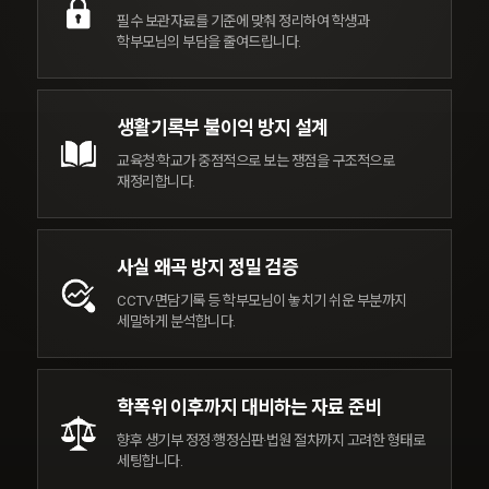
서울고등법원 판사
필수 보관자료를 기준에 맞춰
정리하여 학생과
학부모님의
부담을 줄여드립니다.
생활기록부
불이익 방지 설계
억울함은 바로잡고, 피해는 회복될 수 있도록
교육청·학교가 중점적으로 보는
쟁점을 구조적으로
한 사람의 미래를 지킨다는 책임감으로 대응하겠습니다.
재정리합니다.
사실 왜곡 방지
정밀 검증
CCTV·면담기록 등 학부모님이
놓치기 쉬운 부분까지
세밀하게
분석합니다.
학폭위 이후까지
대비하는 자료 준비
향후 생기부 정정·행정심판·법원
절차까지 고려한 형태로
세팅합니다.