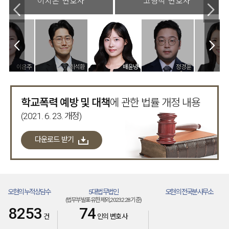
이지은 변호사
고영석 변호사
이은주
최석환
배윤녕
정경훈
김태연
학교폭력 예방 및 대책
에 관한 법률 개정 내용
(2021. 6. 23. 개정)
다운로드 받기
오현의 누적상담수
5대 법무법인
오현의 전국분사무소
(법무부발표·유한제외, 2023.2.28 기준)
(주)
(분)
8253
74
건
인의 변호사