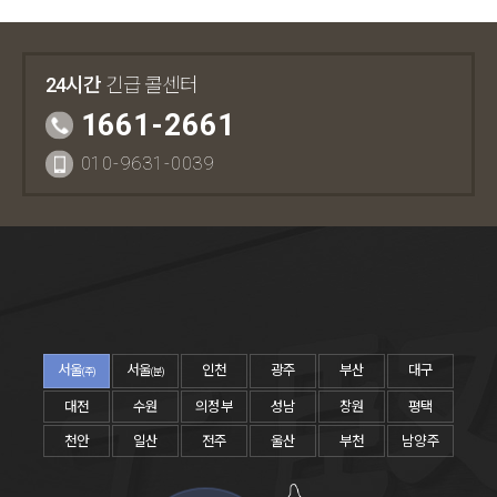
24시간
긴급 콜센터
1661-2661
010-9631-0039
서울
서울
인천
광주
부산
대구
(주)
(분)
대전
수원
의정부
성남
창원
평택
천안
일산
전주
울산
부천
남양주