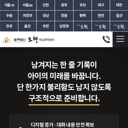
서울
서울
인천
광주
부산
대구
대전
(주)
(분)
수원
의정부
성남
창원
평택
천안
일산
전주
울산
부천
남양주
30년 간 법원에서 쌓아온 경험으로,
자녀의 미래에 불이익이 남지 않도록
책임지고 지켜드리겠습니다.
변호사가 이끄는
오늘날 학교폭력 사건은
자녀의 문제 앞에서 부모는 어떤 선택도
생기부 기록 삭제·학폭위 대응
그래서 법무법인 오현은,
법무법인 오현
학교폭력센터
지금의 문제가 아니라
쉽게 할 수 없습니다.
학폭 재심·소년재판까지
학교폭력 전 과정을 아는 전문가
들을
남겨지는 한 줄 기록이
자녀의 미래가 걸린 일
입니다.
법무법인 오현 학교폭력 드림팀
이
한 팀으로 모았습니다.
이태수 변호사
아이의 미래를 바꿉니다.
자녀의 사건을 끝까지 지켜냅니다.
가정법원장 역임
단 한가지 불리함도 남지 않도록
광주가정법원장
구조적으로 준비합니다.
서울가정법원 수석부장
서울가정법원 부장판사(전문법관)
서울중앙지방법원 부장판사
수원지방법원(안산) 및 대전지방법원
디지털 증거 · 대화 내용
안전 확보
부장판사