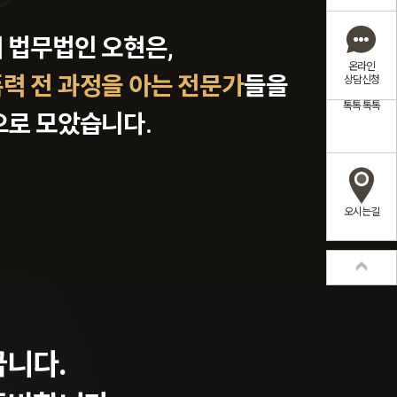
 법무법인 오현은,
온라인
력 전 과정을 아는 전문가
들을
상담신청
톡톡
톡톡
으로 모았습니다.
오시는길
소년재판까지
년 간 법원에서 쌓아온 경험으로,
이
의 미래에 불이익이 남지 않도록
꿉니다.
.
책임지고 지켜드리겠습니다.