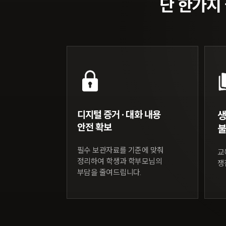
단 한가지
이태수 변호사
억울함은 바로잡고, 피해는 회복될
가정법원장 역임
한 사람의 미래를 지킨다는 책임
광주가정법원장
서울가정법원 수석부장
디지털 증거 · 대화 내용
서울가정법원 부장판사(전문법관)
안전 확보
불
서울중앙지방법원 부장판사
필수 보관자료를 기준에 맞춰
교
수원지방법원(안산) 및 대전지방법원 부장판사
정리하여 학생과 학부모님의
쟁
서울고등법원 판사
부담을 줄여드립니다.