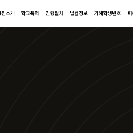
성원소개
학교폭력
진행절차
법률정보
가해학생변호
피