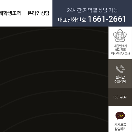
24시간, 지역별 상담 가능
해학생조력
온라인상담
1661-2661
대표전화번호
대한변호사
협회등록
형사전문변호사
실시간
전화상담
1661-2661
카카오톡
상담하기