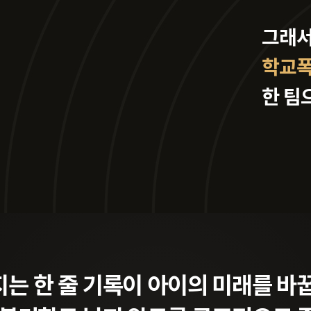
그래서
학교폭
한 팀
끄는
록 삭제·학폭위 대응·학폭 재심·
사건은
30
니라
법무법인 오현 학교폭력 드림팀
자녀
는 한 줄 기록이
아이의 미래를 바
자녀의 사건을 끝까지 지켜냅니다
 일
입니다.